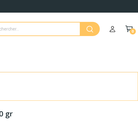
0
0 gr